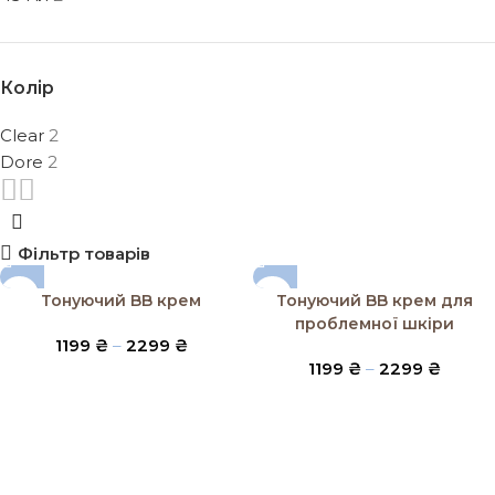
Колір
Clear
2
Dore
2
Фільтр товарів
Тонуючий BB крем
Тонуючий BB крем для
проблемної шкіри
1199
₴
–
2299
₴
1199
₴
–
2299
₴