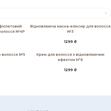
Додати в кошик
фіолетовий
Відновлююча маска-еліксир для волосся
 волосся №4P
№3
1299
₴
Додати в кошик
ів волосся №5
Крем для волосся з відновлюючим
ефектом N°6
1299
₴