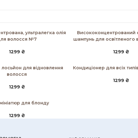
ик
Додати в кошик
трована, ультралегка олія
Висококонцентрований 
ля волосся №7
шампунь для освітленого
1299
₴
1299
₴
ик
Додати в кошик
 лосьйон для відновлення
Кондиціонер для всіх тип
волосся
1299
₴
1299
₴
ик
 мініатюр для блонду
1299
₴