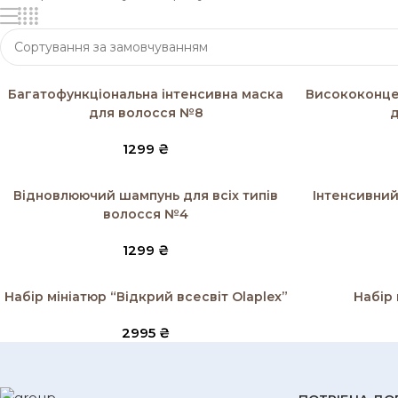
Додати в кошик
Додати в кош
Багатофункціональна інтенсивна маска
Висококонцен
для волосся №8
д
1299
₴
Додати в кошик
Додати в кош
Відновлюючий шампунь для всіх типів
Інтенсивний
волосся №4
1299
₴
Додати в кошик
Додати в кош
Набір мініатюр “Відкрий всесвіт Оlaplex”
Набір
2995
₴