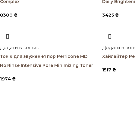
Complex
Daily Brighten
8300
₴
3425
₴
Додати в кошик
Додати в ко
Тонік для звуження пор Perricone MD
Хайлайтер P
No:Rinse Intensive Pore Minimizing Toner
1517
₴
1974
₴