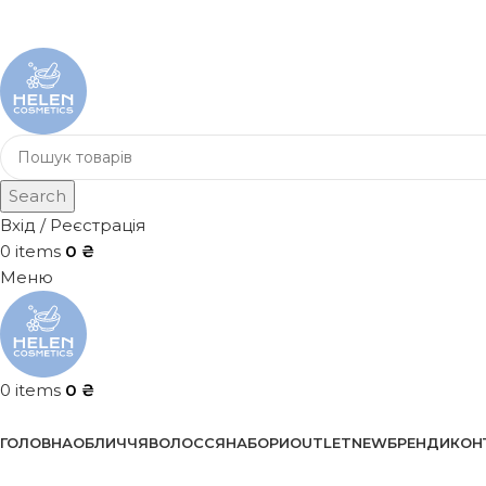
Search
Вхід / Реєстрація
0
items
0
₴
Меню
0
items
0
₴
Каталог
ГОЛОВНА
ОБЛИЧЧЯ
ВОЛОССЯ
НАБОРИ
OUTLET
NEW
БРЕНДИ
КОН