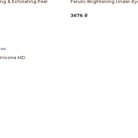
ing & Exfoliating Peel
Ferulic Brightening Under-E
3676
₴
шик
erricone MD