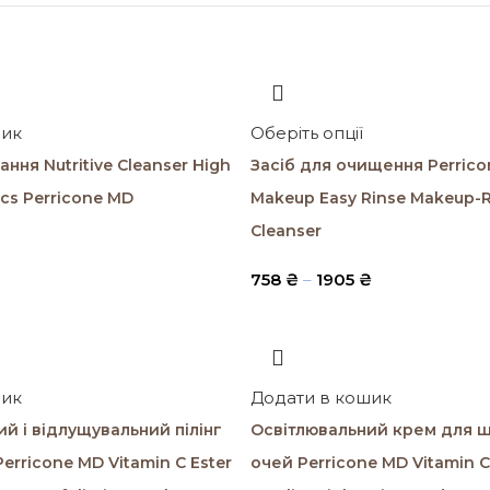
шик
Оберіть опції
ння Nutritive Cleanser High
Засіб для очищення Perric
ics Perricone MD
Makeup Easy Rinse Makeup-
Cleanser
758
₴
–
1905
₴
шик
Додати в кошик
й і відлущувальний пілінг
Освітлювальний крем для ш
erricone MD Vitamin C Ester
очей Perricone MD Vitamin C