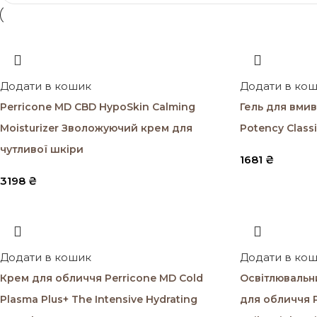
Додати в кошик
Додати в ко
Perricone MD CBD HypoSkin Calming
Гель для вмива
Moisturizer Зволожуючий крем для
Potency Class
чутливої шкіри
1681
₴
3198
₴
Додати в кошик
Додати в ко
Крем для обличчя Perricone MD Cold
Освітлювальни
Plasma Plus+ The Intensive Hydrating
для обличчя P