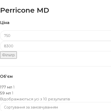
Perricone MD
Ціна
Фільтр
Об’єм
177 мл
1
59 мл
1
Відображаються усі з 10 результатів