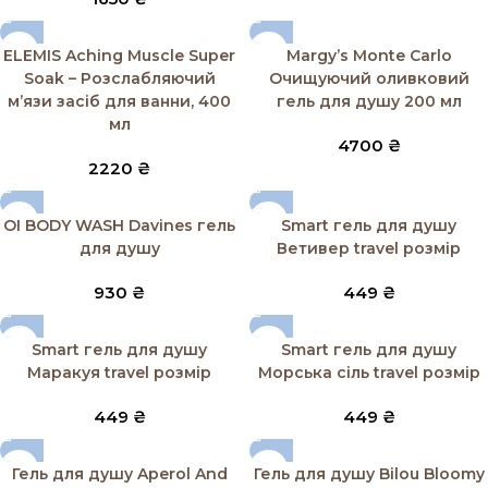
ELEMIS Aching Muscle Super
Margy’s Monte Carlo
Soak – Розслабляючий
Очищуючий оливковий
м’язи засіб для ванни, 400
гель для душу 200 мл
мл
4700
₴
2220
₴
SOLD OUT
OI BODY WASH Davines гель
Smart гель для душу
для душу
Ветивер travel розмір
930
₴
449
₴
Smart гель для душу
Smart гель для душу
Маракуя travel розмір
Морська сіль travel розмір
449
₴
449
₴
SOLD OUT
Гель для душу Aperol And
Гель для душу Bilou Bloomy