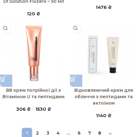
Dr.Solution Fluzero – 50 мл
1476
₴
120
₴
ВВ крем потрійної дії з
Відновлюючий крем для
Вітаміном U та пептидами
обличчя з пептидами та
ектоїном
306
₴
–
1530
₴
1140
₴
1
2
3
4
…
6
7
8
→