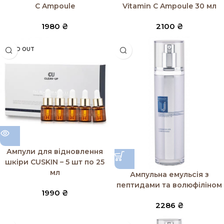
C Ampoule
Vitamin C Ampoule 30 мл
1980
₴
2100
₴
SOLD OUT
Ампули для відновлення
шкіри CUSKIN – 5 шт по 25
мл
Ампульна емульсія з
пептидами та волюфіліном
1990
₴
2286
₴