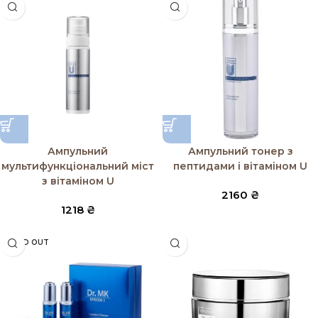
Ампульний
Ампульний тонер з
мультифункціональний міст
пептидами і вітаміном U
з вітаміном U
2160
₴
1218
₴
SOLD OUT