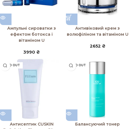
Ампульні сироватки з
Антивіковий крем з
ефектом ботокса і
волюфіліном та вітаміном U
вітаміном U
2652
₴
3990
₴
SOLD OUT
SOLD OUT
Антисептик CUSKIN
Балансуючий тонер