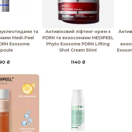
к
Додати в кошик
Додати
інуклеотидами та
Антивіковий ліфтинг-крем з
Антив
мами Medi-Peel
PDRN та екзосомами MEDIPEEL
PDRN Exosome
Phyto Exosome PDRN Lifting
екзо
poule
Shot Cream 50ml
Exosom
90
₴
1140
₴