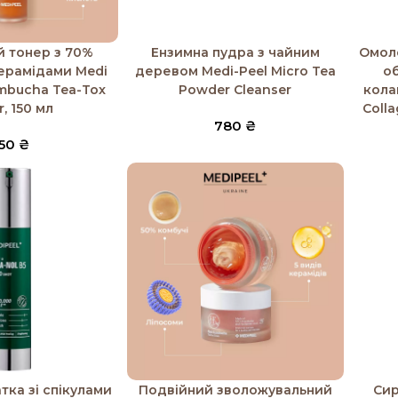
к
Додати в кошик
Додати
 тонер з 70%
Ензимна пудра з чайним
Омол
церамідами Medi
деревом Medi-Peel Micro Tea
об
ombucha Tea-Tox
Powder Cleanser
кола
, 150 мл
Colla
780
₴
50
₴
к
Додати в кошик
Додати
тка зі спікулами
Подвійний зволожувальний
Сир