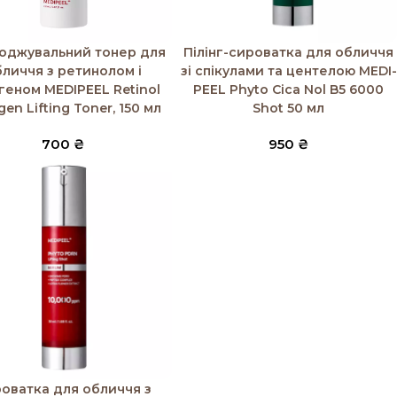
 в кошик
Додати в кошик
оджувальний тонер для
Пілінг-сироватка для обличчя
личчя з ретинолом і
зі спікулами та центелою MEDI-
геном MEDIPEEL Retinol
PEEL Phyto Cica Nol B5 6000
gen Lifting Toner, 150 мл
Shot 50 мл
700
₴
950
₴
 в кошик
оватка для обличчя з