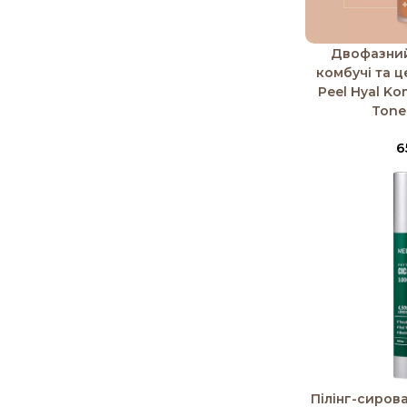
Додати в коши
Двофазний
комбучі та 
Peel Hyal K
Toner
6
Додати в коши
Пілінг-сирова