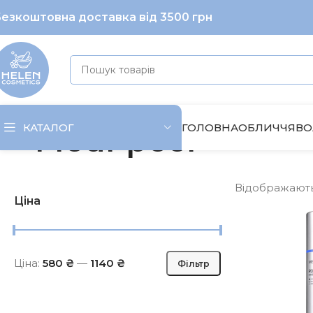
езкоштовна доставка від 3500 грн
ГОЛОВНА
ОБЛИЧЧЯ
ВО
КАТАЛОГ
Medi-peel
Відображаються
Ціна
Ціна:
580 ₴
—
1140 ₴
Фільтр