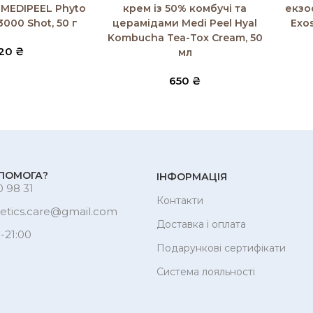
 MEDIPEEL Phyto
крем із 50% комбучі та
екзо
3000 Shot, 50 г
церамідами Medi Peel Hyal
Exo
Kombucha Tea-Tox Cream, 50
20
₴
мл
650
₴
ПОМОГА?
ІНФОРМАЦІЯ
 98 31
Контакти
etics.care@gmail.com
Доставка і оплата
-21:00
Подарункові сертифікати
Система лояльності