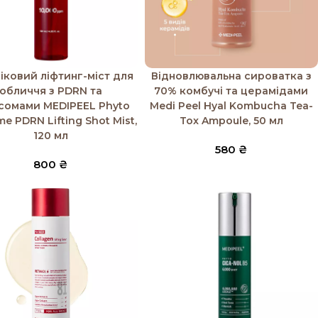
 в кошик
Додати в кошик
іковий ліфтинг-міст для
Відновлювальна сироватка з
обличчя з PDRN та
70% комбучі та церамідами
сомами MEDIPEEL Phyto
Medi Peel Hyal Kombucha Tea-
e PDRN Lifting Shot Mist,
Tox Ampoule, 50 мл
120 мл
580
₴
800
₴