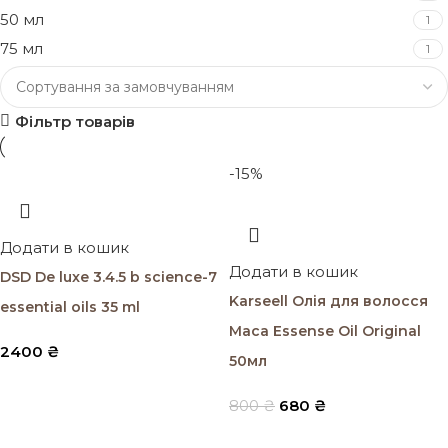
50 мл
1
75 мл
1
Фільтр товарів
-15%
Додати в кошик
Додати в кошик
DSD De luxe 3.4.5 b science-7
Karseell Олія для волосся
essential oils 35 ml
Maca Essense Oil Original
2400
₴
50мл
800
₴
680
₴