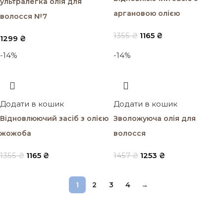
ультралегка олія для
аргановою олією
волосся №7
1355
₴
1165
₴
1299
₴
-14%
-14%
Додати в кошик
Додати в кошик
Відновлюючий засіб з олією
Зволожуюча олія для
жожоба
волосся
1355
₴
1165
₴
1457
₴
1253
₴
1
2
3
4
→