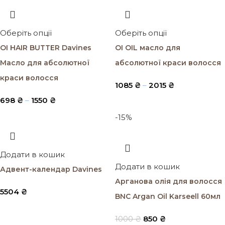
Оберіть опції
Оберіть опції
OI HAIR BUTTER Davines
OI OIL масло для
Масло для абсолютної
абсолютної краси волосся
краси волосся
1085
₴
–
2015
₴
698
₴
–
1550
₴
-15%
Додати в кошик
Додати в кошик
Адвент-календар Davines
Арганова олія для волосся
5504
₴
BNC Argan Oil Karseell 60мл
1000
₴
850
₴