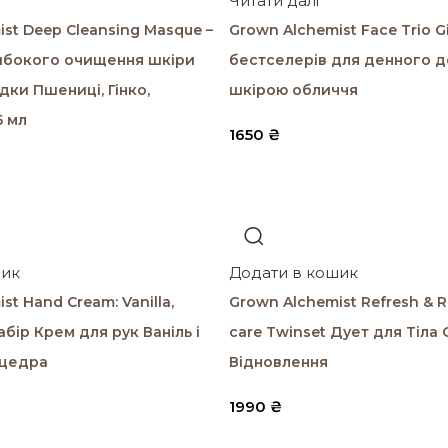
Читати далі
st Deep Cleansing Masque –
Grown Alchemist Face Trio Gi
ибокого очищення шкіри
бестселерів для денного д
ки Пшениці, Гінко,
шкірою обличчя
5 мл
1650
₴
шик
Додати в кошик
st Hand Cream: Vanilla,
Grown Alchemist Refresh & R
абір Крем для рук Ваніль і
care Twinset Дует для Тіла 
 цедра
Відновлення
1990
₴