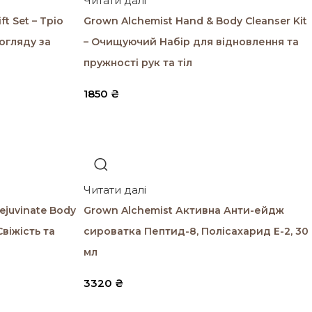
Читати далі
ft Set – Тріо
Grown Alchemist Hand & Body Cleanser Kit
огляду за
– Очищуючий Набір для відновлення та
пружності рук та тіл
1850
₴
Читати далі
ejuvinate Body
Grown Alchemist Активна Анти-ейдж
Свіжість та
сироватка Пептид-8, Полісахарид Е-2, 30
мл
3320
₴