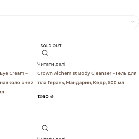
SOLD OUT
SOLD OUT
SOLD OUT
Читати далі
Eye Cream –
Grown Alchemist Body Cleanser – Гель для
 навколо очей
тіла Герань, Мандарин, Кедр, 500 мл
мл
1260
₴