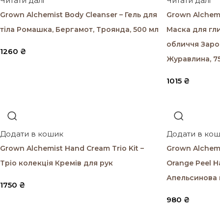
Читати далі
Читати далі
Grown Alchemist Body Cleanser – Гель для
Grown Alchemi
тіла Ромашка, Бергамот, Троянда, 500 мл
Маска для гл
обличчя Зарод
1260
₴
Журавлина, 7
1015
₴
Додати в кошик
Додати в ко
Grown Alchemist Hand Cream Trio Kit –
Grown Alchemi
Тріо колекція Кремів для рук
Orange Peel Н
Апельсинова
1750
₴
980
₴