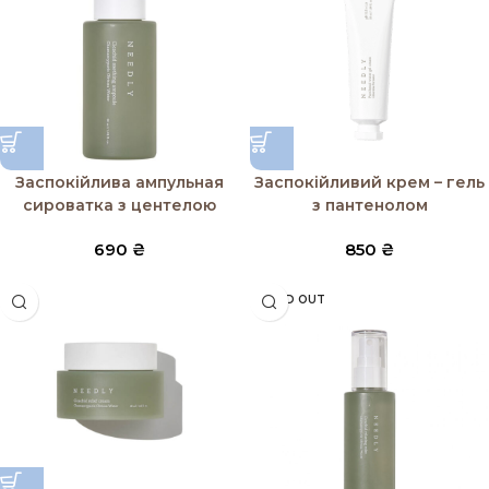
Заспокійлива ампульная
Заспокійливий крем – гель
сироватка з центелою
з пантенолом
690
₴
850
₴
SOLD OUT