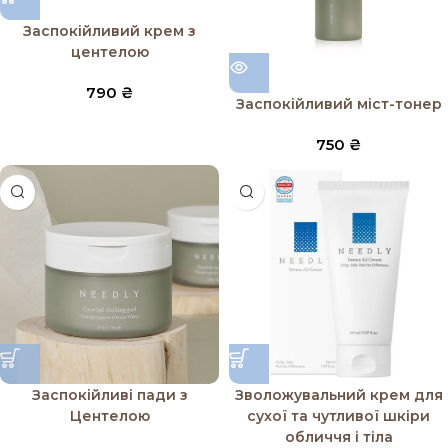
Заспокійливий крем з
центелою
790
₴
Заспокійливий міст-тонер
750
₴
Заспокійливі пади з
Зволожувальний крем для
Центелою
сухої та чутливої шкіри
обличчя і тіла