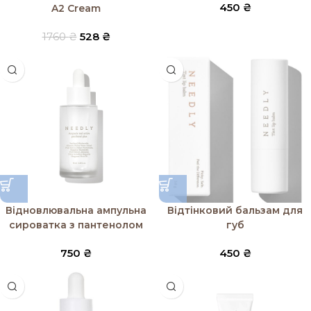
450
₴
A2 Cream
1760
₴
528
₴
Відновлювальна ампульна
Відтінковий бальзам для
сироватка з пантенолом
губ
750
₴
450
₴