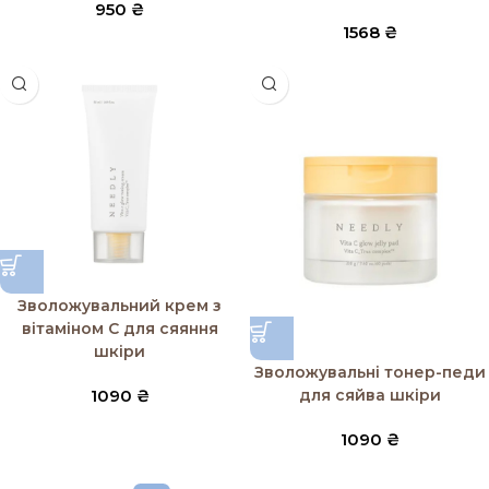
950
₴
1568
₴
Зволожувальний крем з
вітаміном С для сяяння
шкіри
Зволожувальні тонер-педи
для сяйва шкіри
1090
₴
1090
₴