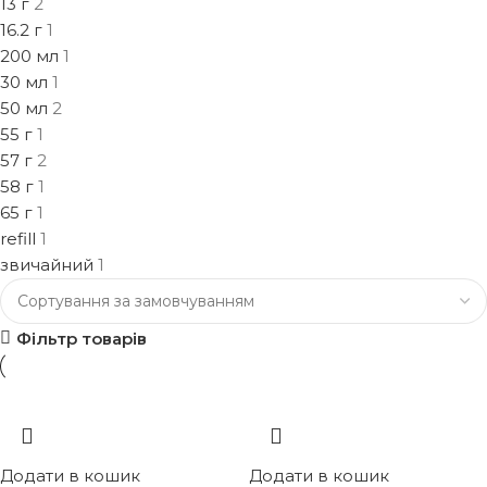
13 г
2
16.2 г
1
200 мл
1
30 мл
1
50 мл
2
55 г
1
57 г
2
58 г
1
65 г
1
refill
1
звичайний
1
Фільтр товарів
Додати в кошик
Додати в кошик