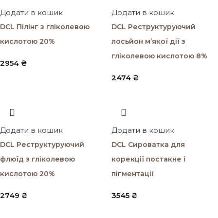
Додати в кошик
Додати в кошик
DCL Пілінг з гліколевою
DCL Реструктуруючий
кислотою 20%
лосьйон м’якої дії з
гліколевою кислотою 8%
2954
₴
2474
₴
Додати в кошик
Додати в кошик
DCL Реструктуруючий
DCL Сироватка для
флюїд з гліколевою
корекції постакне і
кислотою 20%
пігментації
2749
₴
3545
₴