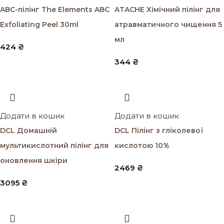
ABC-пілінг The Elements ABC
ATACHE Хімічний пілінг для
Exfoliating Peel 30ml
атравматичного чищення 5
мл
424
₴
344
₴
Додати в кошик
Додати в кошик
DCL Домашній
DCL Пілінг з гліколевої
мультикислотний пілінг для
кислотою 10%
оновлення шкіри
2469
₴
3095
₴