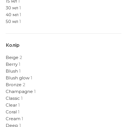
15 мл
1
30 мл
1
40 мл
1
50 мл
1
Колір
Beige
2
Berry
1
Blush
1
Blush glow
1
Bronze
2
Champagne
1
Classic
1
Clear
1
Coral
1
Cream
1
Deep
1