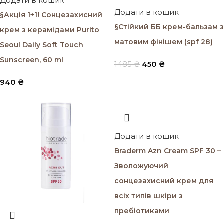
Додати в кошик
Додати в кошик
§Акція 1+1! Сонцезахисний
§Стійкий ББ крем-бальзам з
крем з керамідами Purito
матовим фінішем (spf 28)
Seoul Daily Soft Touch
Sunscreen, 60 ml
1485
₴
450
₴
940
₴
Додати в кошик
Braderm Azn Cream SPF 30 –
Зволожуючий
сонцезахисний крем для
всіх типів шкіри з
пребіотиками