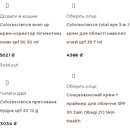
Додати в кошик
Оберіть опції
Colorescience even up
Colorescience total eye 3-в-1
крем-коректор пігментних
крем для області навколо
плям spf 50 30 ml
очей spf 35 7 ml
5021
₴
4386
₴
Sold out
Оберіть опції
Читати далі
Cонцезахисний крем +
Colorescience пресована
праймер для обличчя SPF
пудра spf 20 12 g
30 Zein Obagi ZO Skin
Health
3034
₴