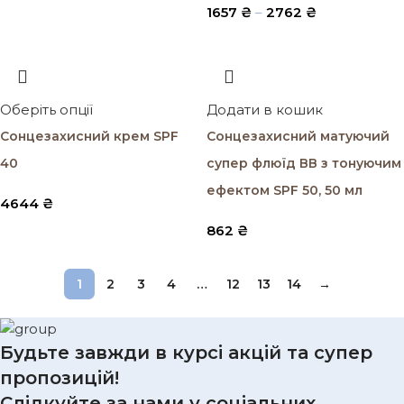
1657
₴
–
2762
₴
Оберіть опції
Додати в кошик
Cонцезахисний крем SPF
Cонцезахисний матуючий
40
супер флюїд ВВ з тонуючим
ефектом SPF 50, 50 мл
4644
₴
862
₴
1
2
3
4
…
12
13
14
→
Будьте завжди в курсі акцій та супер
пропозицій!
Слідкуйте за нами у соціальних