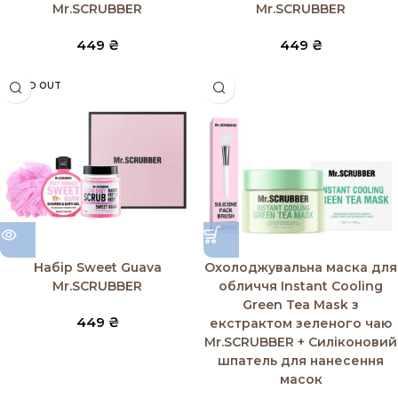
Mr.SCRUBBER
Mr.SCRUBBER
449
₴
449
₴
SOLD OUT
Набір Sweet Guava
Охолоджувальна маска для
Mr.SCRUBBER
обличчя Instant Cooling
Green Tea Mask з
449
₴
екстрактом зеленого чаю
Mr.SCRUBBER + Силіконовий
шпатель для нанесення
масок