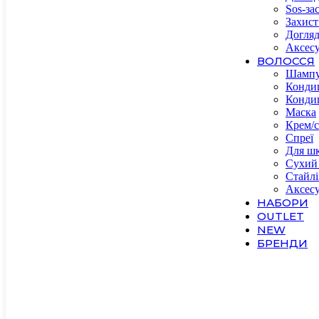
Sos-за
Захист
Догляд
Аксесу
ВОЛОССЯ
Шамп
Конди
Конди
Маска
Крем/с
Спреї
Для шк
Сухий
Стайлі
Аксес
НАБОРИ
OUTLET
NEW
БРЕНДИ
А-F
About 
Acade