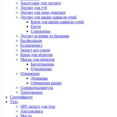
Is clini
Аксесуари для догляду
Jalupro
Догляд для губ
JAME
Догляд для зони декольте
Jan Mar
Догляд для шкіри навколо очей
Janeke
Крем для шкіри навколо очей
Karseel
Патчі
Kristin
Сироватки
Lipps
Догляд за віями та бровами
Logical
Ексфоліація
La sult
Есенція/міст
La Van
Захист від сонця
Laneig
Крем для обличчя
Love&l
Маска для обличчя
Genos
Багаторазова
Grown 
Одноразова
Hollys
Очищення
Haruha
Демакіяж
Hadat
Очищення шкіри
Hairves
Сироватка/ампула
Holifr
Тонізування
Holy L
Сертифікати
Hurraw
Тіло
Hyalul
SPF-захист для тіла
Hydrop
Автозасмага
Image 
Масло