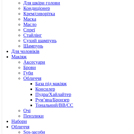
Evderm
Для шкіри голови
Esse
Кондиціонер
Esthem
Крем/сиворітка
Erbori
Маска
FAU
Масло
Спреї
G-L
Стайлінг
Сухий шампунь
Шампунь
Genos
Для чоловіків
Grown 
Макіяж
Hollys
Аксесуари
Haruha
Брови
Hadat
Губи
Hairves
Обличчя
Holifr
База під макіяж
Holy L
Консилер
Hurraw
Пудра/Хайлайтер
Hyalul
Рум’яна/Бронзер
Hydrop
Тональний/BB/CC
Image 
Очі
Institu
Пензлики
Invisib
Набори
Innoaes
Обличчя
Instytu
Sos-засоби