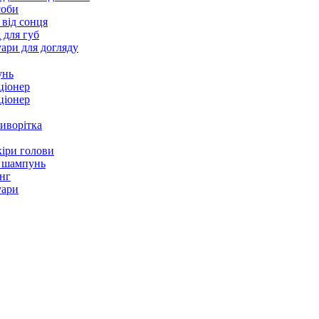
соби
 від сонця
 для губ
ари для догляду
унь
ціонер
ціонер
иворітка
іри голови
 шампунь
нг
уари
skin
mie