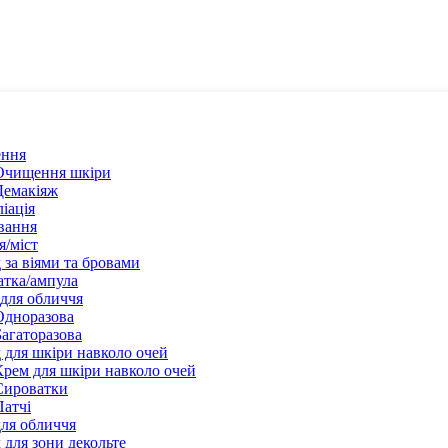
ння
Очищення шкіри
Демакіяж
іація
вання
я/міст
 за віями та бровами
тка/ампула
для обличчя
Одноразова
Багаторазова
 для шкіри навколо очей
Крем для шкіри навколо очей
Сироватки
Патчі
ля обличчя
 для зони декольте