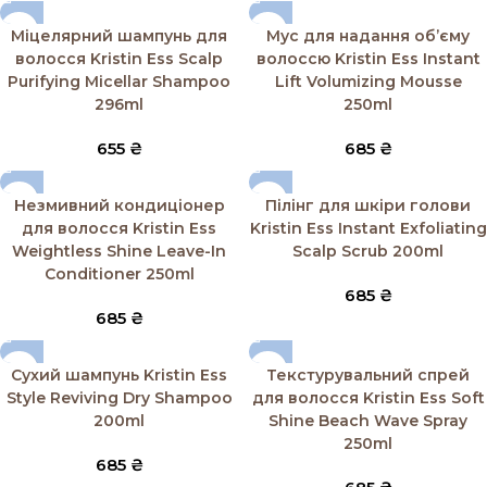
Міцелярний шампунь для
Мус для надання об’єму
волосся Kristin Ess Scalp
волоссю Kristin Ess Instant
Purifying Micellar Shampoo
Lift Volumizing Mousse
296ml
250ml
655
₴
685
₴
Незмивний кондиціонер
Пілінг для шкіри голови
для волосся Kristin Ess
Kristin Ess Instant Exfoliating
Weightless Shine Leave-In
Scalp Scrub 200ml
Conditioner 250ml
685
₴
685
₴
Сухий шампунь Kristin Ess
Текстурувальний спрей
Style Reviving Dry Shampoo
для волосся Kristin Ess Soft
200ml
Shine Beach Wave Spray
250ml
685
₴