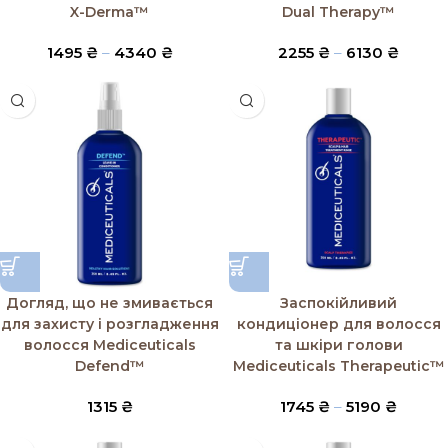
X-Derma™
Dual Therapy™
1495
₴
–
4340
₴
2255
₴
–
6130
₴
Догляд, що не змивається
Заспокійливий
для захисту і розгладження
кондиціонер для волосся
волосся Mediceuticals
та шкіри голови
Defend™
Mediceuticals Therapeutic™
1315
₴
1745
₴
–
5190
₴