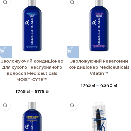
Зволожуючий кондиціонер
Зволожуючий невагомий
для сухого і неслухняного
кондиціонер Mediceuticals
волосся Mediceuticals
Vitatin™
MOIST-CYTE™
1745
₴
–
4340
₴
1745
₴
–
5175
₴