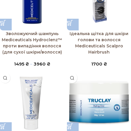
Зволожуючий шампунь
Ідеальна щітка для шкіри
Mediceuticals Hydroclenz™
голови та волосся
проти випадіння волосся
Mediceuticals Scalpro
(для сухої шкіри/волосся)
Hairbrush
1495
₴
–
3960
₴
1700
₴