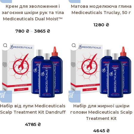
Крем для зволоження і
Матова моделююча глина
загоєння шкіри рук та тіла
Mediceuticals Truclay, 50 г
Mediceuticals Dual Moist™
1280
₴
780
₴
–
3865
₴
Набір від лупи Mediceuticals
Набір для жирної шкіри
Scalp Treatment Kit Dandruff
голови Mediceuticals Scalp
Treatment Kit
4785
₴
4645
₴