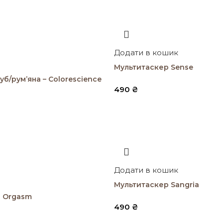
Додати в кошик
Мультитaскер Sense
уб/рум’яна – Colorescience
490
₴
Додати в кошик
Мультитаскер Sangria
 Orgasm
490
₴