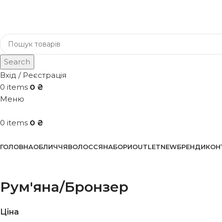
Search
Вхід / Реєстрація
0
items
0
₴
Меню
0
items
0
₴
Каталог
ГОЛОВНА
ОБЛИЧЧЯ
ВОЛОССЯ
НАБОРИ
OUTLET
NEW
БРЕНДИ
КОН
Рум'яна/Бронзер
Ціна