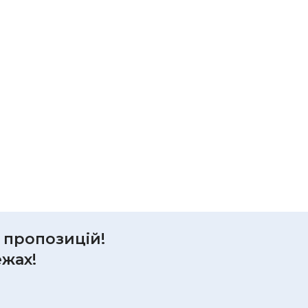
р пропозицій!
ежах!