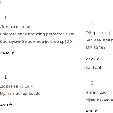
Додати в кошик
Оберіть опції
Colorescience bronzing perfector 30 ml
Бальзам для г
бронзуючий крем-перфектор spf 20
SPF 50 18 г
2449
₴
2322
₴
Sold out
Додати в кошик
Читати далі
Мультитаскер Leader
Мультитаскер
490
₴
490
₴