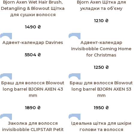
SOLD OUT
SOLD OUT
Bjorn Axen Wet Hair Brush,
Bjorn Axen Щітка для
Detangling & Blowout Щітка
укладки та обʼєму
для сушки волосся
1210
₴
1490
₴
Адвент-календар Davines
Адвент-календар
Invisibobble Coming Home
5504
₴
for Christmas
1250
₴
SOLD OUT
SOLD OUT
Браш для волосся Blowout
Браш для волосся Blowout
long barrel BJORN AXEN 43
long barrel BJORN AXEN 53
mm
mm
1890
₴
1950
₴
SOLD OUT
Заколка для волосся
Ідеальна щітка для шкіри
invisibobble CLIPSTAR Petit
голови та волосся