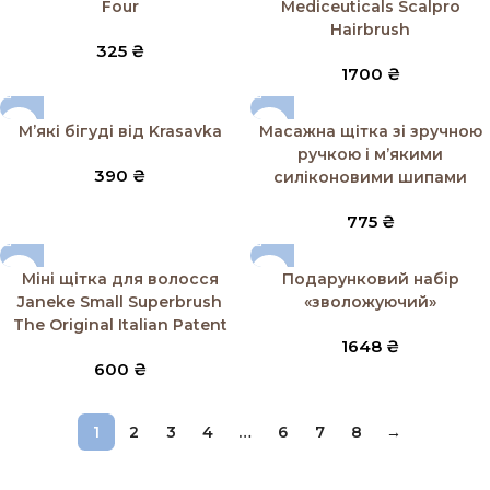
Four
Mediceuticals Scalpro
Hairbrush
325
₴
1700
₴
SOLD OUT
Мʼякі бігуді від Krasavka
Масажна щітка зі зручною
ручкою і м’якими
390
₴
силіконовими шипами
775
₴
SOLD OUT
Міні щітка для волосся
Подарунковий набір
Janeke Small Superbrush
«зволожуючий»
The Original Italian Patent
1648
₴
600
₴
1
2
3
4
…
6
7
8
→