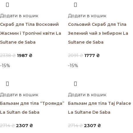
Додати в кошик
Додати в кошик
Cкраб для Тіла Восковий
Cольовий Cкраб для Тіла
Жасмин і Тропічні квіти La
Зелений чай з Імбиром La
Sultane de Saba
Sultane de Saba
2338
₴
1987
₴
2091
₴
1777
₴
-15%
-15%
Додати в кошик
Додати в кошик
Бальзам для тіла “Троянда”
Бальзам для тіла Taj Palace
La Sultan de Saba
La Sultane De Saba
2714
₴
2307
₴
2714
₴
2307
₴