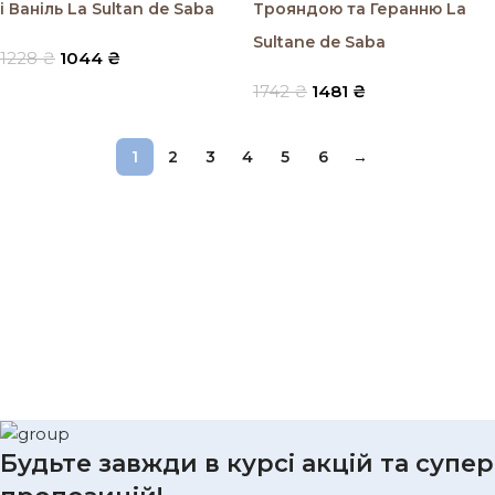
і Ваніль La Sultan de Saba
Трояндою та Геранню La
Sultane de Saba
1228
₴
1044
₴
1742
₴
1481
₴
1
2
3
4
5
6
→
Будьте завжди в курсі акцій та супер