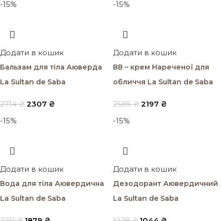
-15%
-15%
Додати в кошик
Додати в кошик
Бальзам для тіла Аюверда
ВВ – крем Нареченої для
La Sultan de Saba
обличчя La Sultan de Saba
2714
₴
2307
₴
2585
₴
2197
₴
-15%
-15%
Додати в кошик
Додати в кошик
Вода для тіла Аювердична
Дезодорант Аювердичний
La Sultan de Saba
La Sultan de Saba
2211
₴
1879
₴
1228
₴
1044
₴