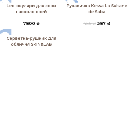
-15%
Led-окуляри для зони
Рукавичка Kessa La Sultane
SOLD OUT
навколо очей
de Saba
7800
₴
455
₴
387
₴
SOLD OUT
Серветка-рушник для
обличчя SKIN&LAB