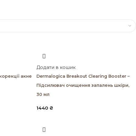
Додати в кошик
корекції акне
Dermalogica Breakout Clearing Booster –
Підсилювач очищення запалень шкіри,
30 мл
1440
₴