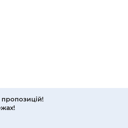
р пропозицій!
ежах!