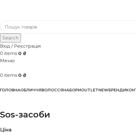
Search
Вхід / Реєстрація
0
items
0
₴
Меню
0
items
0
₴
Каталог
ГОЛОВНА
ОБЛИЧЧЯ
ВОЛОССЯ
НАБОРИ
OUTLET
NEW
БРЕНДИ
КОН
Sos-засоби
Ціна