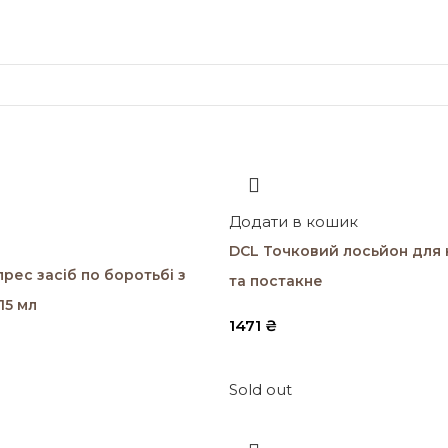
Додати в кошик
DCL Точковий лосьйон для 
рес засіб по боротьбі з
та постакне
15 мл
1471
₴
Sold out