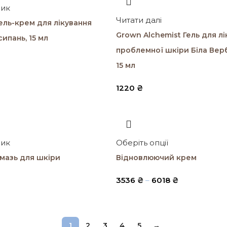
шик
Читати далі
ель-крем для лікування
Grown Alchemist Гель для л
сипань, 15 мл
проблемної шкіри Біла Верб
15 мл
1220
₴
шик
Оберіть опції
мазь для шкіри
Відновлюючий крем
3536
₴
–
6018
₴
1
2
3
4
5
→