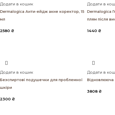
Додати в кошик
Додати в ко
Dermalogica Анти-ейдж акне коректор, 15
Dermalogica Г
мл
плям після ви
2580
₴
1440
₴
Додати в кошик
Додати в ко
Безспиртові подушечки для проблемної
Відновлююча 
шкіри
3808
₴
2300
₴