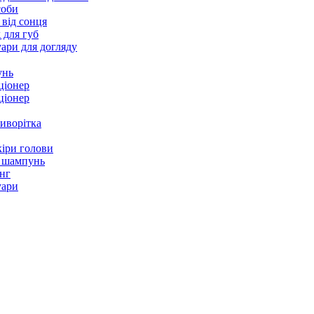
соби
 від сонця
 для губ
ари для догляду
унь
ціонер
ціонер
иворітка
іри голови
 шампунь
нг
уари
skin
mie