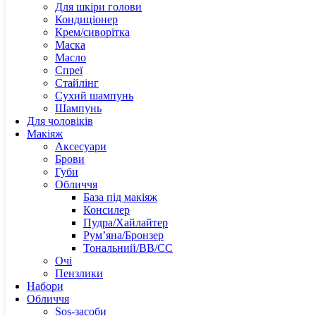
Evderm
Для шкіри голови
Esse
Кондиціонер
Esthem
Крем/сиворітка
Erbori
Маска
FAU
Масло
Спреї
G-L
Стайлінг
Сухий шампунь
Шампунь
Genos
Для чоловіків
Grown 
Макіяж
Hollys
Аксесуари
Haruha
Брови
Hadat
Губи
Hairves
Обличчя
Holifr
База під макіяж
Holy L
Консилер
Hurraw
Пудра/Хайлайтер
Hyalul
Рум’яна/Бронзер
Hydrop
Тональний/BB/CC
Image 
Очі
Institu
Пензлики
Invisib
Набори
Innoaes
Обличчя
Instytu
Sos-засоби