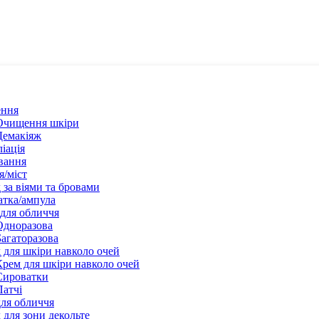
ння
Очищення шкіри
Демакіяж
іація
вання
я/міст
 за віями та бровами
тка/ампула
для обличчя
Одноразова
Багаторазова
 для шкіри навколо очей
Крем для шкіри навколо очей
Сироватки
Патчі
ля обличчя
 для зони декольте