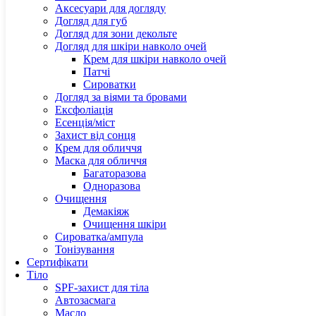
Is clini
Аксесуари для догляду
Jalupro
Догляд для губ
JAME
Догляд для зони декольте
Jan Mar
Догляд для шкіри навколо очей
Janeke
Крем для шкіри навколо очей
Karseel
Патчі
Kristin
Сироватки
Lipps
Догляд за віями та бровами
Logical
Ексфоліація
La sult
Есенція/міст
La Van
Захист від сонця
Laneig
Крем для обличчя
Love&l
Маска для обличчя
Genos
Багаторазова
Grown 
Одноразова
Hollys
Очищення
Haruha
Демакіяж
Hadat
Очищення шкіри
Hairves
Сироватка/ампула
Holifr
Тонізування
Holy L
Сертифікати
Hurraw
Тіло
Hyalul
SPF-захист для тіла
Hydrop
Автозасмага
Image 
Масло