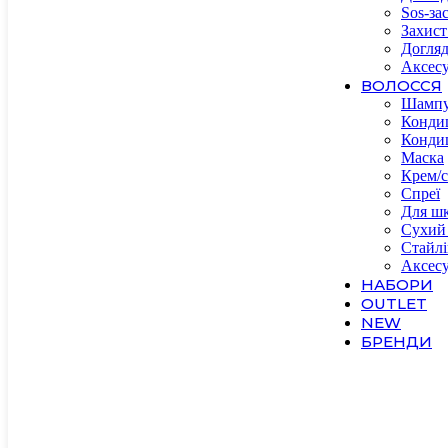
Sos-за
Захист
Догляд
Аксесу
ВОЛОССЯ
Шамп
Конди
Конди
Маска
Крем/с
Спреї
Для шк
Сухий
Стайлі
Аксес
НАБОРИ
OUTLET
NEW
БРЕНДИ
А-F
About 
Acade