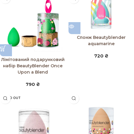
Спонж Beautyblender
aquamarine
720
₴
Лімітований подарунковий
набір BeautyBlender Once
Upon a Blend
790
₴
SOLD OUT