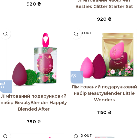
Лімітований набір 4в1
920
₴
Besties Glitter Starter Set
920
₴
SOLD OUT
Лімітований подарунковий
набір BeautyBlender Little
Лімітований подарунковий
Wonders
набір BeautyBlender Happily
Blended After
1150
₴
790
₴
SOLD OUT