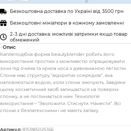
Безкоштовна доставка по Україні від 3500 грн
Безкоштовні мініатюри в кожному замовленні
2-3 дні доставка: можливі затримки якщо товар
обмежений
Опис
Каплеподібна форма beautyblender робить його
використання простим з можливістю опрацьовувати
зони під очима та крила носа з дивовижною легкістю.
Cпонж має структуру “відкритих осередків”, яка
наповнюється водою, коли спонж змочують. Завдяки
цьому косметичний засіб залишається на поверхні
спонжу, а не поглинається ним. Технологія
використання – “Зволожити. Стиснути. Нанести”. Всі
спонжі є безлатексними і не мають запаху.
Артикул:
815985025166