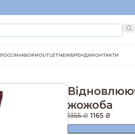
ЛОССЯ
НАБОРИ
OUTLET
NEW
БРЕНДИ
КОНТАКТИ
жожоба
Відновлююч
жожоба
1355
₴
1165
₴