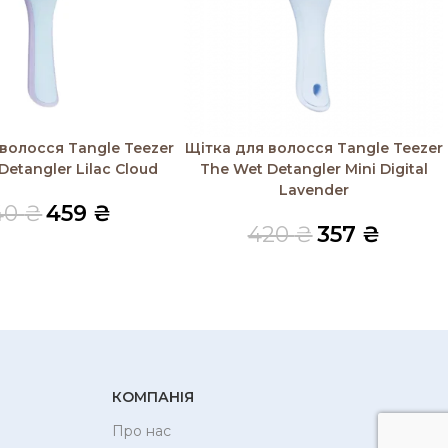
і
Читати далі
волосся Tangle Teezer
Щітка для волосся Tangle Teezer
Detangler Lilac Cloud
The Wet Detangler Mini Digital
Lavender
40
₴
459
₴
420
₴
357
₴
КОМПАНІЯ
Про нас