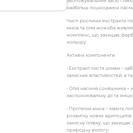
зволожувальний засіб глибо
найбільш пошкоджені пасма
Чисті рослинні екстракти по
кіноа та олія жожоба живля
комплекс, що захищає фарбо
кольору.
Активні компоненти:
• Екстракт листя оливи – з
захисних властивостей, а т
• Олія насіння соняшника –
заспокоювальну дії та зміц
• Протеїни кіноа – мають по
розвитку нових адипоцитів 
захисну плівку, що захищає
природну вологу;