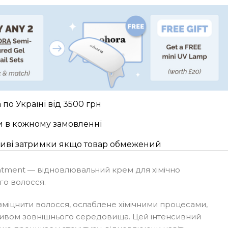
по Україні від 3500 грн
и в кожному замовленні
жливі затримки якщо товар обмежений
eatment — відновлювальний крем для хімічно
го волосся.
зміцнити волосся, ослаблене хімічними процесами,
ливом зовнішнього середовища. Цей інтенсивний