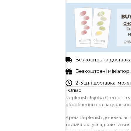
Безкоштовна доставка 
Безкоштовні мініатюр
2-3 дні доставка: мо
Опис
Replenish Jojoba Creme Tr
обробленого та натурально
Крем Replenish допомагає 
термічною укладкою та вп