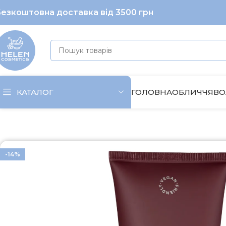
езкоштовна доставка від 3500 грн
ГОЛОВНА
ОБЛИЧЧЯ
ВО
КАТАЛОГ
Головна
Волосся
Масло
Відновлюючий засіб з олією 
-14%