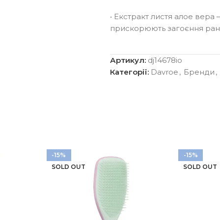
• Екстракт листя алое вера –
прискорюють загоєння ран
Артикул:
dj14678io
Категорії:
Davroe
,
Бренди
,
-15%
-15%
SOLD OUT
SOLD OUT