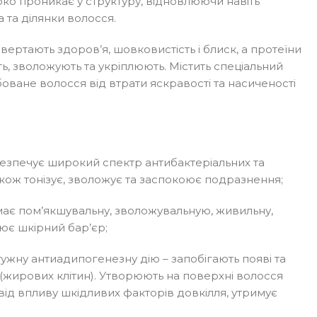
ко проникає у структуру, відновлюючи навіть
 та ділянки волосся.
вертають здоров’я, шовковистість і блиск, а протеїни
ть, зволожують та укріплюють. Містить спеціальний
ване волосся від втрати яскравості та насиченості
абезпечує широкий спектр антибактеріальних та
акож тонізує, зволожує та заспокоює подразнення;
 має пом’якшувальну, зволожувальную, живильну,
нює шкірний бар’єр;
тужну антиадипогенезну дію – запобігають появі та
(жирових клітин). Утворюють на поверхні волосся
 від впливу шкідливих факторів довкілля, утримує