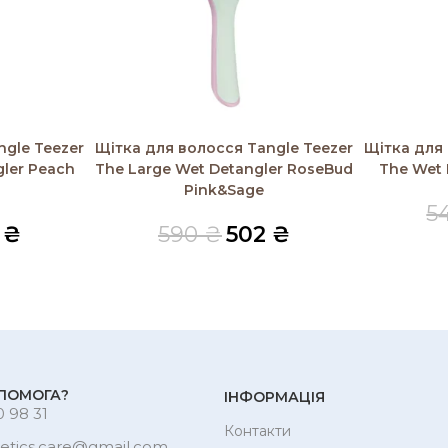
Читати далі
Читати дал
ngle Teezer
Щітка для волосся Tangle Teezer
Щітка для 
gler Peach
The Large Wet Detangler RoseBud
The Wet 
Pink&Sage
5
2
₴
590
₴
502
₴
ПОМОГА?
ІНФОРМАЦІЯ
 98 31
Контакти
etics.care@gmail.com