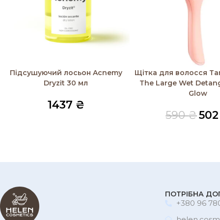
Додати в кошик
Читати далі
Підсушуючий лосьон Acnemy
Щітка для волосся Ta
Dryzit 30 мл
The Large Wet Detan
Glow
1437
₴
590
₴
50
ПОТРІБНА ДО
+380 96 780
helen.cosm