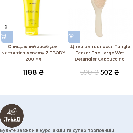
Очищаючий засіб для
Щітка для волосся Tangle
миття тіла Acnemy ZITBODY
Teezer The Large Wet
200 мл
Detangler Cappuccino
1188
₴
590
₴
502
₴
Будьте завжди в курсі акцій та супер пропозицій!