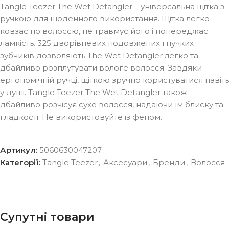
Tangle Teezer The Wet Detangler – універсальна щітка з
ручкою для щоденного використання. Щітка легко
ковзає по волоссю, не травмує його і попереджає
ламкість. 325 дворівневих подовжених гнучких
зубчиків дозволяють The Wet Detangler легко та
дбайливо розплутувати вологе волосся. Завдяки
ергономічній ручці, щіткою зручно користуватися навіть
у душі. Tangle Teezer The Wet Detangler також
дбайливо розчісує сухе волосся, надаючи їм блиску та
гладкості. Не використовуйте із феном.
Артикул:
5060630047207
Категорії:
Tangle Teezer
,
Аксесуари
,
Бренди
,
Волосся
Супутні товари