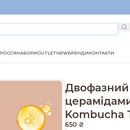
ЛОССЯ
НАБОРИ
OUTLET
NEW
БРЕНДИ
КОНТАКТИ
мбучі та церамідами Medi Peel Hyal Kombucha Tea-Tox 
Двофазний 
церамідами
Kombucha T
650
₴