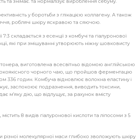
ть та знімає. та нормалізує вироблення себуму.
тивність у боротьби з глікацією коллагену. А також
иччя, роблячі шкіру яскравою та сяючою.
7:3 складається з есенції з комбучі та гіалуронової
нції, які при змішуванні утворюють ніжну шовковисту
 тонера, виготовлена всесвітньо відомою англійською
сокоякісного чорного чаю, що пройшов ферментацію
ом 336 годин. Комбуча відновлює волокна еластину і
ожує, заспокоює подразнення, виводить токсини,
дає м’яку дію, що відлущує, за рахунок вмісту
 містить 8 видів гіалуронової кислоти та ліпосоми з 5
ти різної молекулярної маси глибоко зволожують шкіру