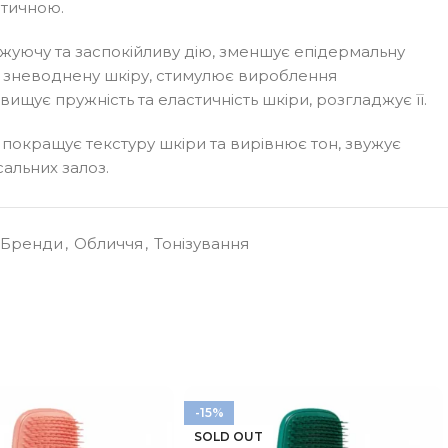
стичною.
жуючу та заспокійливу дію, зменшує епідермальну
є зневоднену шкіру, стимулює вироблення
ищує пружність та еластичність шкіри, розгладжує її.
покращує текстуру шкіри та вирівнює тон, звужує
сальних залоз.
обом проти зморшок та освітлення тону, а також 100%
 упаковка створена з органічних перероблених
Бренди
,
Обличчя
,
Тонізування
оєвого чорнила.
-15%
SOLD OUT