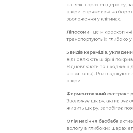
на всіх шарах епідермісу, 
шкіри, спрямовані на борот
зволоження у клітинах.
Ліпосоми
– це мікроскопічн
транспортують їх глибоко у 
5 видів керамідів, укладен
відновлюють шкірні покриви,
Відновлюють пошкоджені діля
опіки тощо). Розгладжують 
шкіри.
Ферментований екстракт 
Зволожує шкіру, активізує 
живить шкіру, запобігає по
Олія насіння баобаба
актив
вологу в глибоких шарах еп