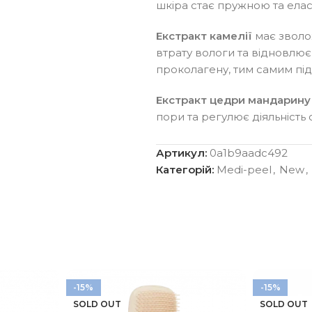
шкіра стає пружною та ела
Екстракт камелії
має зволо
втрату вологи та відновлю
проколагену, тим самим підв
Екстракт цедри мандарину
пори та регулює діяльність 
Тонер є функціональним зас
Артикул:
0a1b9aadc492
веган засобом. Екологічна
Категорій:
Medi-peel
,
New
,
матеріалів із нанесенням с
-15%
-15%
SOLD OUT
SOLD OUT