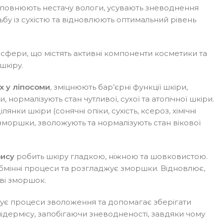
заповнюють нестачу вологи, усувають зневоднення
ьбу із сухістю та відновлюють оптимальний рівень
і сфери, що містять активні компоненти косметики та
шкіру.
их у ліпосоми
, зміцнюють бар’єрні функції шкіри,
 нормалізують стан чутливої, сухої та атопічної шкіри.
нки шкіри (сонячні опіки, сухість, ксероз, хімічні
зморшки, зволожують та нормалізують стан вікової
рису
робить шкіру гладкою, ніжною та шовковистою.
обмінні процеси та розгладжує зморшки. Відновлює,
яві зморшок.
ує процеси зволоження та допомагає зберігати
ідермісу, запобігаючи зневодненості, завдяки чому