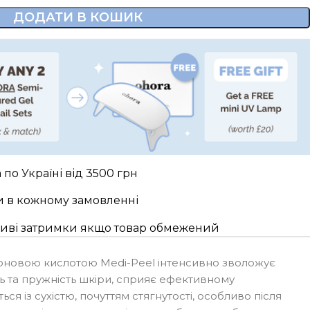
ДОДАТИ В КОШИК
по Україні від 3500 грн
и в кожному замовленні
жливі затримки якщо товар обмежений
роновою кислотою Medi-Peel інтенсивно зволожує
ть та пружність шкіри, сприяє ефективному
я із сухістю, почуттям стягнутості, особливо після