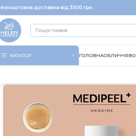
езкоштовна доставка від 3500 грн
ГОЛОВНА
ОБЛИЧЧЯ
ВО
КАТАЛОГ
Головна
Обличчя
Тонізування
Двофазний тонер з 70% ко