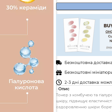
Безкоштовна доставка 
Безкоштовні мініатюр
2-3 дні доставка: мо
Опис
Тонер з комбучею та гіалу
шкіру, підвищує еластичніс
оздоровленню шкіри: боретьс