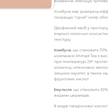
вмивання, зменшує чутливіс
Комбуча має доведену еффек
покращує “сірий” колір обл
Двофазний засіб у пропорції 
емульсії молочної консисте
текстуру.
Комбуча
, що становить 70%
компанією Ahmad Tea з ви
при температурі 29° протяг
колагену, інтенсивно звол
зміцнює імунітет, а також на
фруктових кислот.
Емульсія
, що становить 30%,
видами церамідів.
8 видів гіалуронової кисло