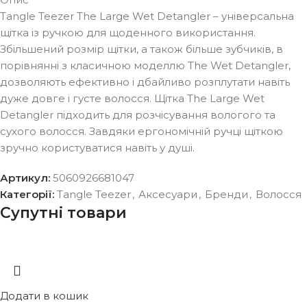
Tangle Teezer The Large Wet Detangler – універсальна
щітка із ручкою для щоденного використання.
Збільшений розмір щітки, а також більше зубчиків, в
порівнянні з класичною моделлю The Wet Detangler,
дозволяють ефективно і дбайливо розплутати навіть
дуже довге і густе волосся. Щітка The Large Wet
Detangler підходить для розчісування вологого та
сухого волосся. Завдяки ергономічній ручці щіткою
зручно користуватися навіть у душі.
Артикул:
5060926681047
Категорії:
Tangle Teezer
,
Аксесуари
,
Бренди
,
Волосся
Супутні товари
Додати в кошик