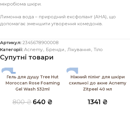
мікробіома шкіри.
Лимонна вода – природний ексфоліант (АНА), що
допомагає зменшити утворення комедонів.
Артикул:
2345678900008
Категорії:
Acnemy
,
Бренди
,
Лікування
,
Тіло
Супутні товари
-20%
Гель для душу Tree Hut
Ніжний пілінг для шкіри
Moroccan Rose Foaming
схильної до акне Acnemy
Gel Wash 532ml
Zitpeel 40 мл
800
₴
640
₴
1341
₴