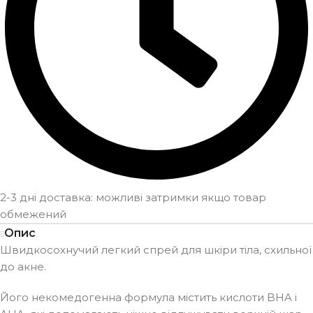
2-3 дні доставка: можливі затримки якщо товар
обмежений
Опис
Швидкосохнучий легкий спрей для шкіри тіла, схильної
до акне.
Його некомедогенна формула містить кислоти BHA і