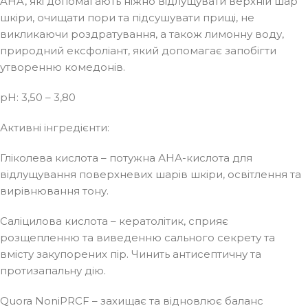
AHA, які допомагають ніжно відлущувати верхній шар
шкіри, очищати пори та підсушувати прищі, не
викликаючи роздратування, а також лимонну воду,
природний ексфоліант, який допомагає запобігти
утворенню комедонів.
рН: 3,50 – 3,80
Активні інгредієнти:
Гліколева кислота – потужна АНА-кислота для
відлущування поверхневих шарів шкіри, освітлення та
вирівнювання тону.
Саліцилова кислота – кератолітик, сприяє
розщепленню та виведенню сального секрету та
вмісту закупорених пір. Чинить антисептичну та
протизапальну дію.
Quora NoniPRCF – захищає та відновлює баланс