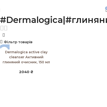
Безкоштовна доставка від 3500 грн
#Dermalogica|#глиня
Фільтр товарів
Dermalogica active clay
cleanser Активний
глиняний очисник, 150 мл
2040
₴