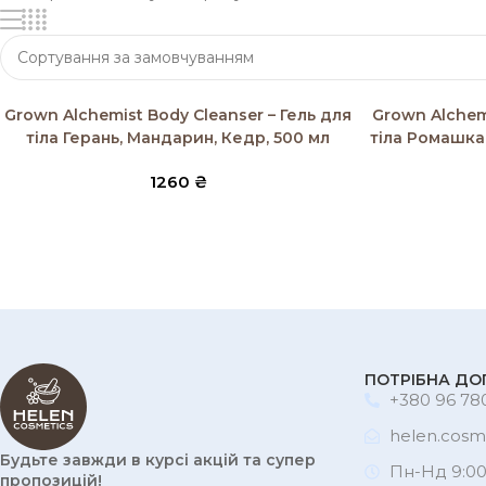
SOLD OUT
SOLD OUT
Читати далі
Читати далі
Grown Alchemist Body Cleanser – Гель для
Grown Alchemi
тіла Герань, Мандарин, Кедр, 500 мл
тіла Ромашка
1260
₴
ПОТРІБНА ДО
+380 96 780
helen.cosm
Будьте завжди в курсі акцій та супер
Пн-Нд 9:00
пропозицій!