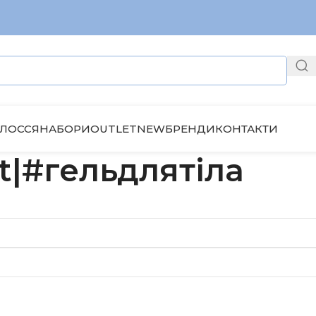
ЛОССЯ
НАБОРИ
OUTLET
NEW
БРЕНДИ
КОНТАКТИ
t|#гельдлятіла