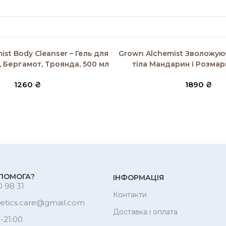
SOLD OUT
Читати далі
st Body Cleanser – Гель для
Grown Alchemist Зволожую
, Бергамот, Троянда, 500 мл
тіла Мандарин і Розмар
1260
₴
1890
₴
ПОМОГА?
ІНФОРМАЦІЯ
 98 31
Контакти
etics.care@gmail.com
Доставка і оплата
-21:00