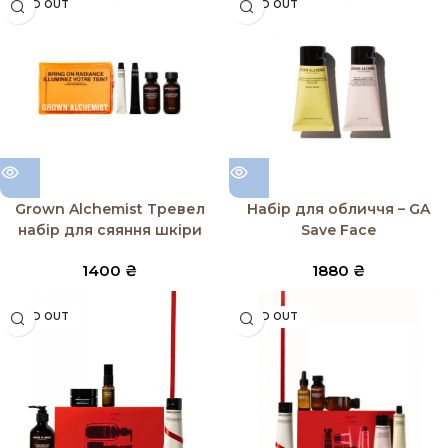
SOLD OUT
SOLD OUT
Grown Alchemist Тревел
Набір для обличчя – GA
набір для сяяння шкіри
Save Face
1400
₴
1880
₴
SOLD OUT
SOLD OUT