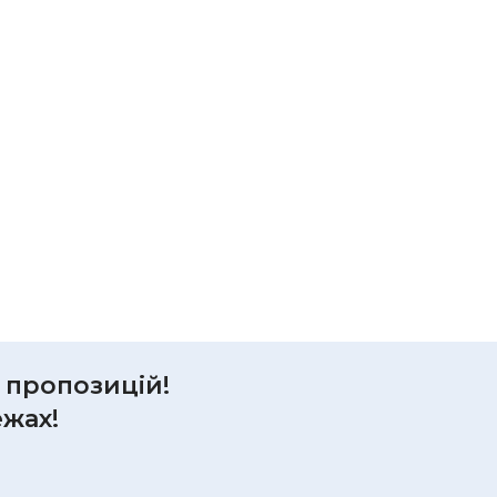
р пропозицій!
ежах!