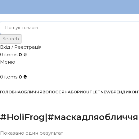
Search
Вхід / Реєстрація
0
items
0
₴
Меню
0
items
0
₴
Каталог
ГОЛОВНА
ОБЛИЧЧЯ
ВОЛОССЯ
НАБОРИ
OUTLET
NEW
БРЕНДИ
КОН
#HoliFrog|#маскадляобличчя
Показано один результат