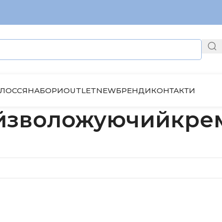
ЛОССЯ
НАБОРИ
OUTLET
NEW
БРЕНДИ
КОНТАКТИ
ийзволожуючийкре