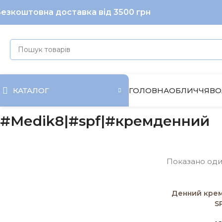
езкоштовна доставка від 3500 грн
ГОЛОВНА
ОБЛИЧЧЯ
ВО
КАТАЛОГ
#Medik8|#spf|#кремденний
Показано оди
Додати в коши
Денний крем 
S