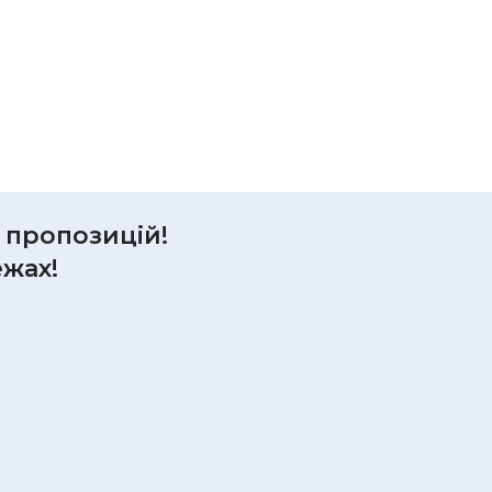
р пропозицій!
ежах!