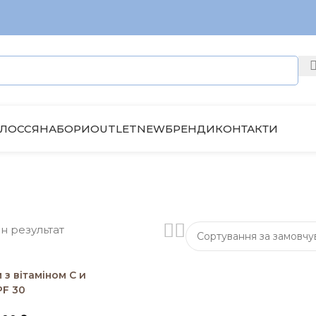
ЛОССЯ
НАБОРИ
OUTLET
NEW
БРЕНДИ
КОНТАКТИ
н результат
к
з вітаміном C и
PF 30