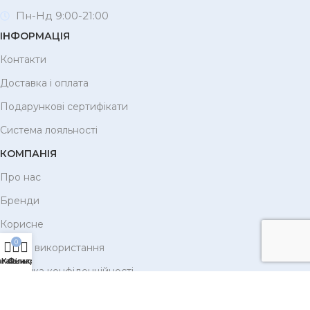
Пн-Нд 9:00-21:00
ІНФОРМАЦІЯ
Контакти
Доставка і оплата
Подарункові сертифікати
Система лояльності
КОМПАНІЯ
Про нас
Бренди
Корисне
0
Умови використання
агазин
Кошик
Фільтри
Політика конфіденційності