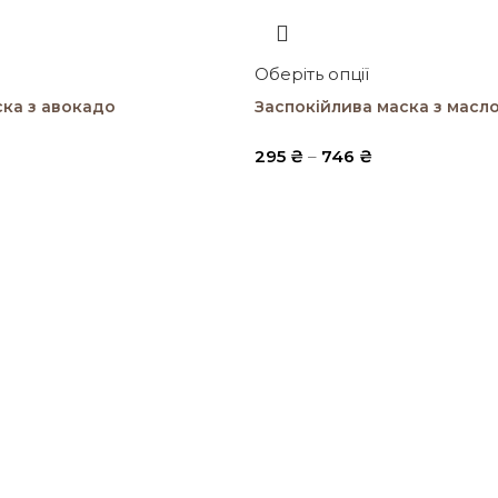
Оберіть опції
ка з авокадо
Заспокійлива маска з масл
295
₴
–
746
₴