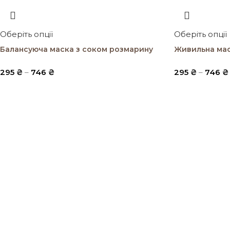
Оберіть опції
Оберіть опції
Балансуюча маска з соком розмарину
Живильна мас
295
₴
–
746
₴
295
₴
–
746
₴