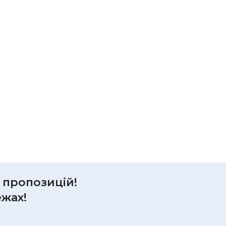
р пропозицій!
ежах!