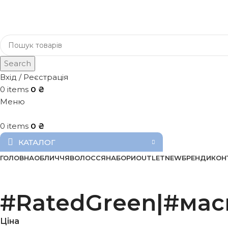
Search
Вхід / Реєстрація
0
items
0
₴
Меню
0
items
0
₴
КАТАЛОГ
ГОЛОВНА
ОБЛИЧЧЯ
ВОЛОССЯ
НАБОРИ
OUTLET
NEW
БРЕНДИ
КОН
#RatedGreen|#мас
Ціна