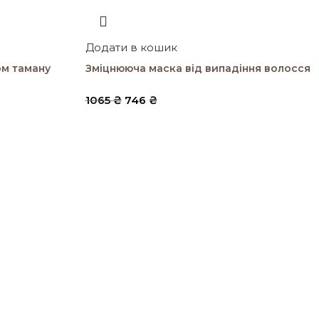
Додати в кошик
ом таману
Зміцнююча маска від випадіння волосся
1065
₴
746
₴