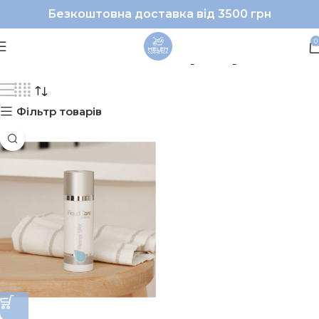
Безкоштовна доставка від 3500 грн
#REJUDICARE|#кремдл
0
Фільтр товарів