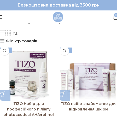
Безкоштовна доставка від 3500 грн
#TiZo|#набір
0
Фільтр товарів
-10%
-10%
TiZO Hабір для
TiZO набір-знайомство для
професійного пілінгу
відновлення шкіри
photoceutical AHA/retinol