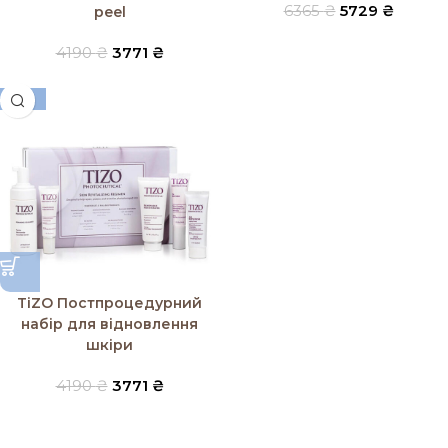
6365
₴
5729
₴
peel
4190
₴
3771
₴
-10%
TiZO Постпроцедурний
набір для відновлення
шкіри
4190
₴
3771
₴