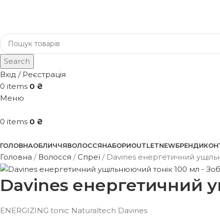
Search
Вхід / Реєстрація
0
items
0
₴
Меню
0
items
0
₴
Каталог
ГОЛОВНА
ОБЛИЧЧЯ
ВОЛОССЯ
НАБОРИ
OUTLET
NEW
БРЕНДИ
КОН
Головна
Волосся
Спреї
Davines енергетичний ущiль
Davines енергетичний у
ENERGIZING tonic Naturaltech Davines