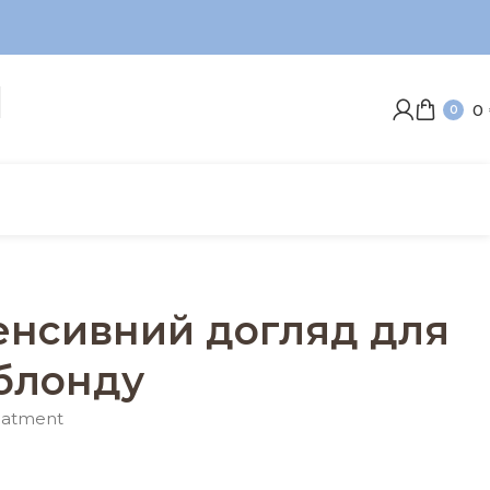
0
0
тенсивний догляд для
блонду
eatment