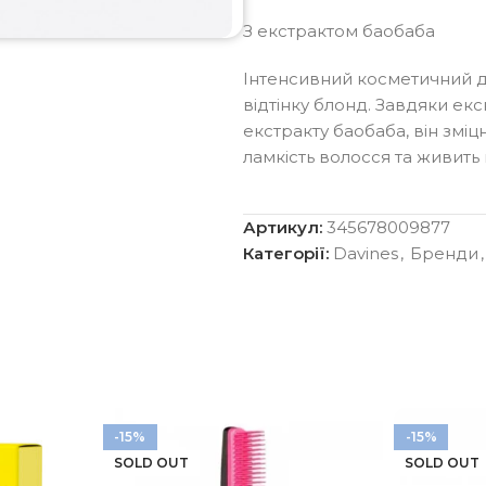
З екстрактом баобаба
Інтенсивний косметичний д
відтінку блонд. Завдяки е
екстракту баобаба, він змі
ламкість волосся та живить 
Артикул:
345678009877
Категорії:
Davines
,
Бренди
,
-15%
-15%
SOLD OUT
SOLD OUT