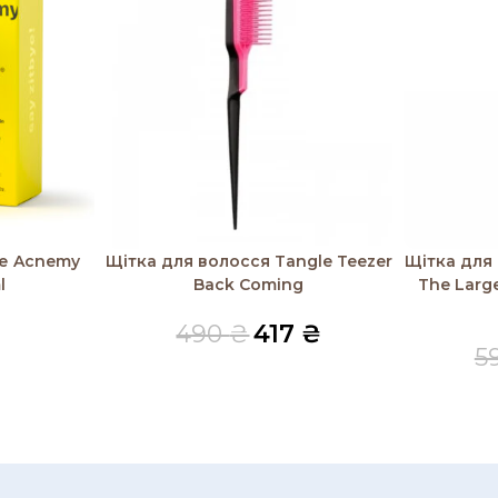
Читати далі
Читати дал
не Acnemy
Щітка для волосся Tangle Teezer
Щітка для 
l
Back Coming
The Larg
490
₴
417
₴
5