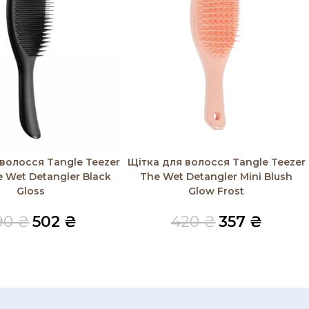
і
Читати далі
волосся Tangle Teezer
Щітка для волосся Tangle Teezer
e Wet Detangler Black
The Wet Detangler Mini Blush
Gloss
Glow Frost
90
₴
502
₴
420
₴
357
₴