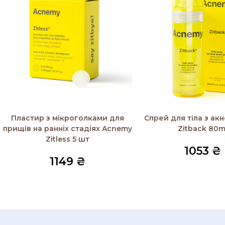
Додати в кошик
Додати в кошик
Пластир з мікроголками для
Спрей для тіла з ак
прищів на ранніх стадіях Acnemy
Zitback 80m
Zitless 5 шт
1053
₴
1149
₴