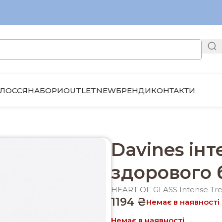
ЛОССЯ
НАБОРИ
OUTLET
NEW
БРЕНДИ
КОНТАКТИ
 догляд для здорового блонду
Davines ін
здорового 
HEART OF GLASS Intense Tr
1194
₴
Немає в наявності
Немає в наявності