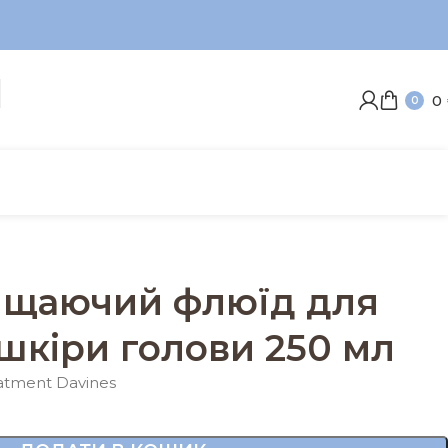
0
0
ищаючий флюїд для
 шкіри голови 250 мл
atment Davines