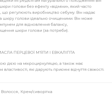
авдяки інгредієнтам натурального походження він
шкіри голови без ефекту «відміни», який часто
, що регулюють виробництво себуму. Він надає
 та шкіру голови ідеально очищеними. Він може
ампунем для відновлення балансу,
ення шкіри голови (за потреби).
МАСЛА ПЕРЦЕВОЇ М’ЯТИ І ЕВКАЛІПТА
ою дією на мікроциркуляцію, а також має
і властивості, які дарують приємні відчуття свіжості.
Волосся
,
Крем/сиворітка