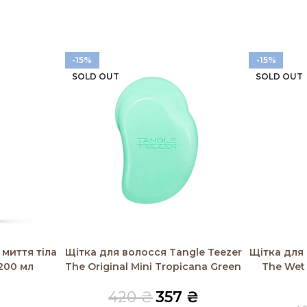
-15%
-15%
SOLD OUT
SOLD OUT
Читати далі
Читати дал
миття тіла
Щітка для волосся Tangle Teezer
Щітка для 
200 мл
The Original Mini Tropicana Green
The Wet 
420
₴
357
₴