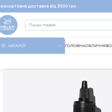
езкоштовна доставка від 3500 грн
ГОЛОВНА
ОБЛИЧЧЯ
ВО
КАТАЛОГ
Головна
Волосся
Крем/сиворітка
Davines очищаючий ф