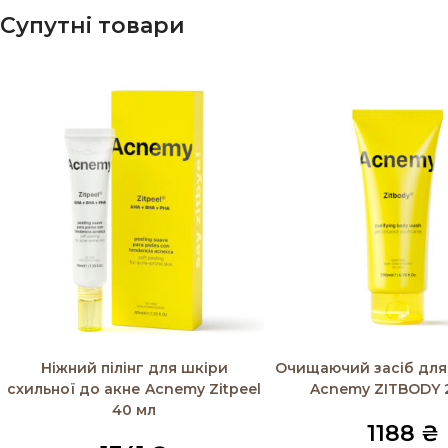
Супутні товари
Додати в кошик
Додати в кошик
Ніжний пілінг для шкіри
Очищаючий засіб для 
схильної до акне Acnemy Zitpeel
Acnemy ZITBODY 
40 мл
1188
₴