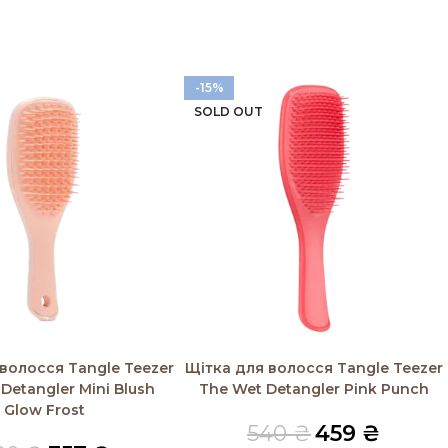
-15%
SOLD OUT
і
Читати далі
волосся Tangle Teezer
Щітка для волосся Tangle Teezer
Detangler Mini Blush
The Wet Detangler Pink Punch
Glow Frost
540
₴
459
₴