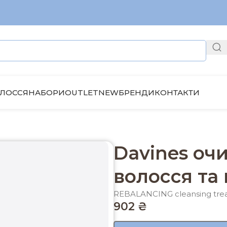
ЛОССЯ
НАБОРИ
OUTLET
NEW
БРЕНДИ
КОНТАКТИ
люїд для волосся та шкіри голови 250 мл
Davines оч
волосся та
REBALANCING cleansing tre
902
₴