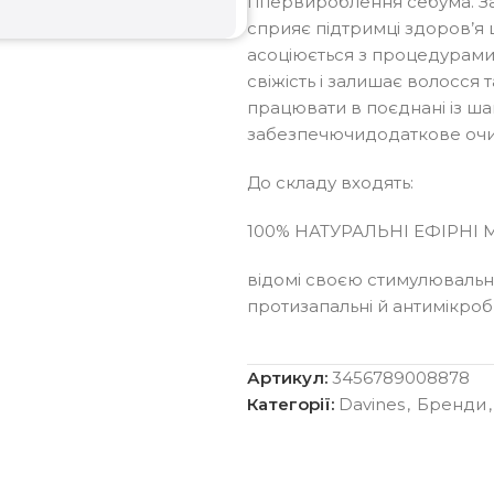
гіпервироблення себума. З
сприяє підтримці здоров’я 
асоціюється з процедурами
свіжість і залишає волосся
працювати в поєднані із ш
забезпечючидодаткове очищ
До складу входять:
100% НАТУРАЛЬНІ ЕФІРНІ 
відомі своєю стимулювальн
протизапальні й антимікробн
Артикул:
3456789008878
Категорії:
Davines
,
Бренди
,