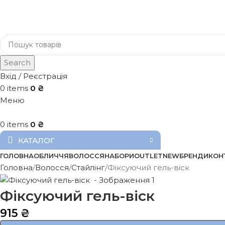
Search
Вхід / Реєстрація
0
items
0
₴
Меню
0
items
0
₴
КАТАЛОГ
ГОЛОВНА
ОБЛИЧЧЯ
ВОЛОССЯ
НАБОРИ
OUTLET
NEW
БРЕНДИ
КОН
Головна
Волосся
Стайлінг
Фіксуючий гель-віск
Фіксуючий гель-віск
915
₴