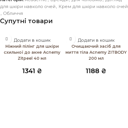
для шкіри навколо очей
,
Крем для шкіри навколо очей
,
Обличчя
Супутні товари
Додати в кошик
Додати в кошик
Ніжний пілінг для шкіри
Очищаючий засіб для
схильної до акне Acnemy
миття тіла Acnemy ZITBODY
Zitpeel 40 мл
200 мл
1341
₴
1188
₴