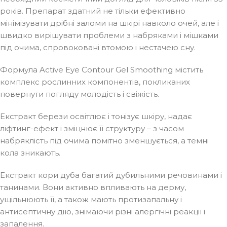
років. Препарат здатний не тільки ефективно
мінімізувати дрібні заломи на шкірі навколо очей, але і
швидко вирішувати проблеми з набряками і мішками
під очима, спровоковані втомою і нестачею сну.
Формула Active Eye Contour Gel Smoothing містить
комплекс рослинних компонентів, покликаних
повернути погляду молодість і свіжість.
Екстракт берези освітлює і тонізує шкіру, надає
ліфтинг-ефект і зміцнює її структуру – з часом
набряклість під очима помітно зменшується, а темні
кола зникають.
Екстракт кори дуба багатий дубильними речовинами і
танинами. Вони активно впливають на дерму,
ущільнюють її, а також мають протизапальну і
антисептичну дію, знімаючи різні алергічні реакції і
запалення.