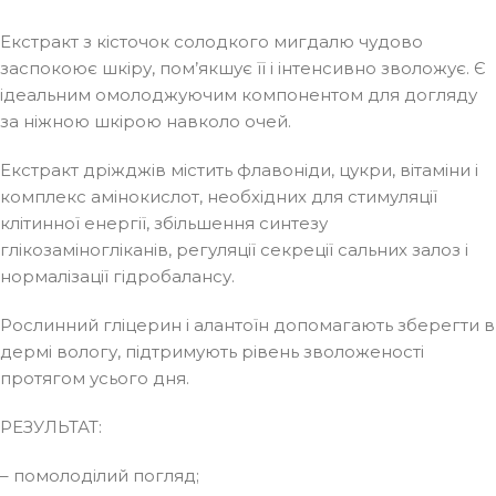
Екстракт з кісточок солодкого мигдалю чудово
заспокоює шкіру, пом’якшує її і інтенсивно зволожує. Є
ідеальним омолоджуючим компонентом для догляду
за ніжною шкірою навколо очей.
Екстракт дріжджів містить флавоніди, цукри, вітаміни і
комплекс амінокислот, необхідних для стимуляції
клітинної енергії, збільшення синтезу
глікозаміногліканів, регуляції секреції сальних залоз і
нормалізації гідробалансу.
Рослинний гліцерин і алантоїн допомагають зберегти в
дермі вологу, підтримують рівень зволоженості
протягом усього дня.
РЕЗУЛЬТАТ:
– помолоділий погляд;