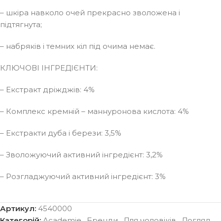
– шкіра навколо очей прекрасно зволожена і
підтягнута;
– набряків і темних кіл під очима немає.
КЛЮЧОВІ ІНГРЕДІЄНТИ:
– Екстракт дріжджів: 4%
– Комплекс кремній – маннуронова кислота: 4%
– Екстракти дуба і берези: 3,5%
– Зволожуючий активний інгредієнт: 3,2%
– Розгладжуючий активний інгредієнт: 3%
Артикул:
4540000
Категорій:
Academie
,
Бренди
,
Для чоловіків
,
Догляд