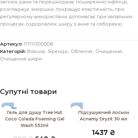
загоює рани та перешкоджає поширенню інфекції,
розгладжує зморшки, покращує еластичність, при
регулярному використанні допомагає при запальних
процесах, оздоровлює шкіру з акне та себореєю.
Артикул:
111111300008
Категорій:
Bravura
,
Бренди
,
Обличчя
,
Очищення
,
Очищення шкіри
Супутні товари
-20%
Гель для душу Tree Hut
Підсушуючий лосьон
Coco Colada Foaming Gel
Acnemy Dryzit 30 мл
Wash 532ml
1437
₴