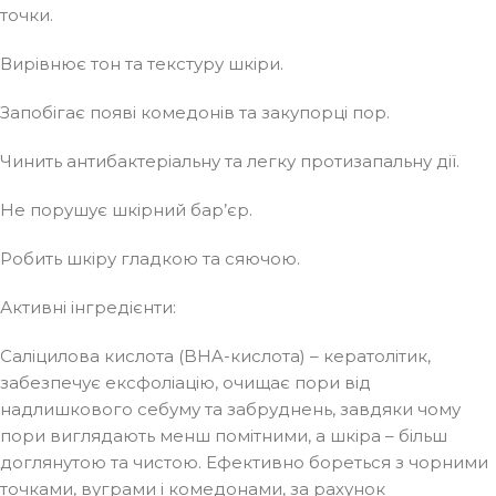
точки.
Вирівнює тон та текстуру шкіри.
Запобігає появі комедонів та закупорці пор.
Чинить антибактеріальну та легку протизапальну дії.
Не порушує шкірний бар’єр.
Робить шкіру гладкою та сяючою.
Активні інгредієнти:
Саліцилова кислота (BHA-кислота) – кератолітик,
забезпечує ексфоліацію, очищає пори від
надлишкового себуму та забруднень, завдяки чому
пори виглядають менш помітними, а шкіра – більш
доглянутою та чистою. Ефективно бореться з чорними
точками, вуграми і комедонами, за рахунок