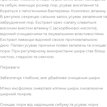
та себум, зменшує розмір пор, усуває висипання та
бореться з патогенними бактеріями. Комплекс вітаміну
B регулює секрецію сальних залоз, усуває запалення та
забруднення пор. Екстракт крес-салату славиться
високим вмістом вітаміну C (аскорбінової кислоти),
відомий очищаючими та лікувальними властивостями.
Екстракт лаванди відомий своєю протизапальною
дією. Папаїн усуває причини появи запалень та очищає
пори. При регулярному використанні шкіра стає більш
чистою, гладкою та сяючою.
Переваги:
Забезпечує глибоке, але дбайливе очищення шкіри.
М’яко ексфоліює омертвілі клітини шкіри, оновлюючи
шкірний покрив.
Очищає пори від надлишків себуму та усуває чорні