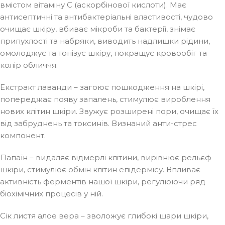
вмістом вітаміну C (аскорбінової кислоти). Має
антисептичні та антибактеріальні властивості, чудово
очищає шкіру, вбиває мікроби та бактерії, знімає
припухлості та набряки, виводить надлишки рідини,
омолоджує та тонізує шкіру, покращує кровообіг та
колір обличчя.
Екстракт лаванди – загоює пошкодження на шкірі,
попереджає появу запалень, стимулює вироблення
нових клітин шкіри. Звужує розширені пори, очищає їх
від забруднень та токсинів. Визнаний анти-стрес
компонент.
Папаїн – видаляє відмерлі клітини, вирівнює рельєф
шкіри, стимулює обмін клітин епідермісу. Впливає
активність ферментів нашої шкіри, регулюючи ряд
біохімічних процесів у ній.
Сік листя алое вера – зволожує глибокі шари шкіри,