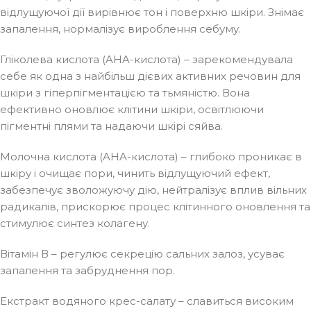
відлущуючої дії вирівнює тон і поверхню шкіри. Знімає
запалення, нормалізує вироблення себуму.
Гліколева кислота (AHA-кислота) – зарекомендувала
себе як одна з найбільш дієвих активних речовин для
шкіри з гіперпігментацією та тьмяністю. Вона
ефективно оновлює клітини шкіри, освітлюючи
пігментні плями та надаючи шкірі сяйва.
Молочна кислота (AHA-кислота) – глибоко проникає в
шкіру і очищає пори, чинить відлущуючий ефект,
забезпечує зволожуючу дію, нейтралізує вплив вільних
радикалів, прискорює процес клітинного оновлення та
стимулює синтез колагену.
Вітамін В – регулює секрецію сальних залоз, усуває
запалення та забруднення пор.
Екстракт водяного крес-салату – славиться високим