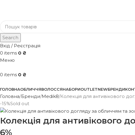
Search
Вхід / Реєстрація
0
items
0
₴
Меню
0
items
0
₴
Каталог
ГОЛОВНА
ОБЛИЧЧЯ
ВОЛОССЯ
НАБОРИ
OUTLET
NEW
БРЕНДИ
КОН
Головна
Бренди
Medik8
Колекція для антивікового дог
-15%
Sold out
Колекція для антивікового до
6%