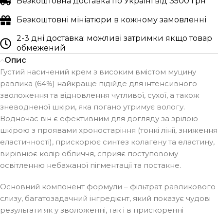
Безкоштовна доставка по Україні від 3500 грн
Безкоштовні мініатюри в кожному замовленні
2-3 дні доставка: можливі затримки якщо товар
обмежений
Опис
Густий насичений крем з високим вмістом муцину
равлика (64%) найкраще підійде для інтенсивного
зволоження та відновлення чутливої, сухої, а також
зневодненої шкіри, яка погано утримує вологу.
Водночас він є ефективним для догляду за зрілою
шкірою з проявами хроностаріння (тонкі лінії, зниження
еластичності), прискорює синтез колагену та еластину,
вирівнює колір обличчя, сприяє поступовому
освітленню небажаної пігментації та постакне.
Основний компонент формули – фільтрат равликового
слизу, багатозадачний інгредієнт, який показує чудові
результати як у зволоженні, так і в прискоренні