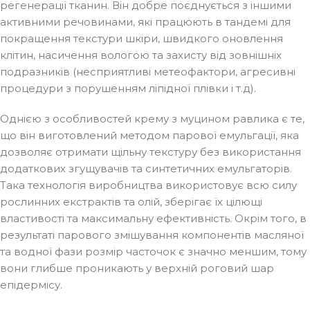
регенерації тканин. Він добре поєднується з іншими
активними речовинами, які працюють в тандемі для
покращення текстури шкіри, швидкого оновлення
клітин, насичення вологою та захисту від зовнішніх
подразників (несприятливі метеофактори, агресивні
процедури з порушенням ліпідної плівки і т.д).
Однією з особливостей крему з муцином равлика є те,
що він виготовлений методом парової емульгації, яка
дозволяє отримати щільну текстуру без використання
додаткових згущувачів та синтетичних емульгаторів.
Така технологія виробництва використовує всю силу
рослинних екстрактів та олій, зберігає їх цілющі
властивості та максимальну ефективність. Окрім того, в
результаті парового змішування компонентів масляної
та водної фази розмір часточок є значно меншим, тому
вони глибше проникають у верхній роговий шар
епідермісу.