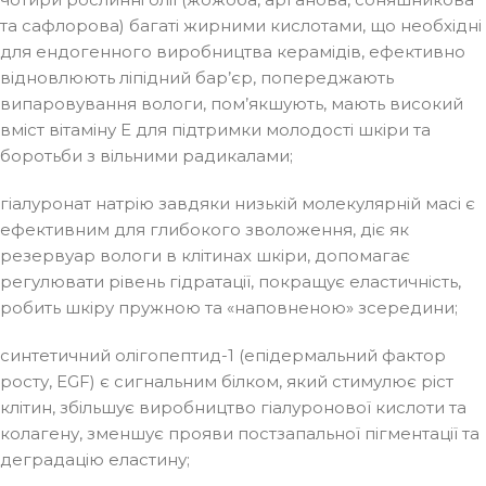
та сафлорова) багаті жирними кислотами, що необхідні
для ендогенного виробництва керамідів, ефективно
відновлюють ліпідний бар’єр, попереджають
випаровування вологи, пом’якшують, мають високий
вміст вітаміну Е для підтримки молодості шкіри та
боротьби з вільними радикалами;
гіалуронат натрію завдяки низькій молекулярній масі є
ефективним для глибокого зволоження, діє як
резервуар вологи в клітинах шкіри, допомагає
регулювати рівень гідратації, покращує еластичність,
робить шкіру пружною та «наповненою» зсередини;
синтетичний олігопептид-1 (епідермальний фактор
росту, EGF) є сигнальним білком, який стимулює ріст
клітин, збільшує виробництво гіалуронової кислоти та
колагену, зменшує прояви постзапальної пігментації та
деградацію еластину;