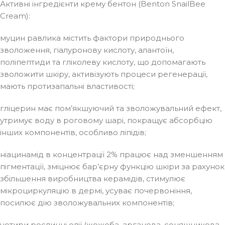
Активні інгредієнти крему бентон (Benton SnailBee
Cream):
муцин равлика містить фактори природнього
зволоження, гіалуронову кислоту, алантоїн,
поліпептиди та гліколеву кислоту, що допомагають
зволожити шкіру, активізують процеси регенерації,
мають протизапальні властивості;
гліцерин має пом’якшуючий та зволожувальний ефект,
утримує воду в роговому шарі, покращує абсорбцію
інших компонентів, особливо ліпідів;
ніацинамід в концентрації 2% працює над зменшенням
пігментацїї, зміцнює бар’єрну функцію шкіри за рахунок
збільшення виробництва керамідів, стимулює
мікроциркуляцію в дермі, усуває почервоніння,
посилює дію зволожувальних компонентів;
чотири рослинні олії (жожоба, арганова, соняшникова