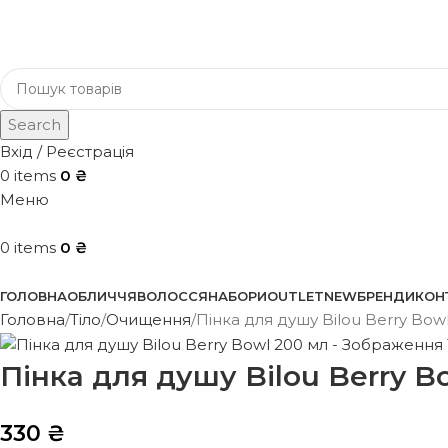
Search
Вхід / Реєстрація
0
items
0
₴
Меню
0
items
0
₴
Каталог
ГОЛОВНА
ОБЛИЧЧЯ
ВОЛОССЯ
НАБОРИ
OUTLET
NEW
БРЕНДИ
КОН
Головна
Тіло
Очищення
Пінка для душу Bilou Berry Bow
Пінка для душу Bilou Berry B
330
₴