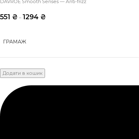
DAVROE Smooth Senses — Anti-frizz
551
₴
1294
₴
–
ГРАМАЖ
Додати в кошик