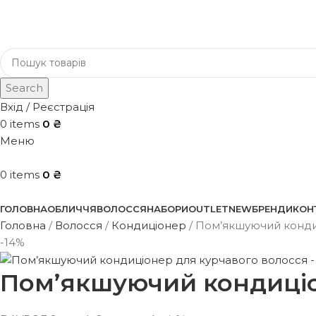
Search
Вхід / Реєстрація
0
items
0
₴
Меню
0
items
0
₴
Каталог
ГОЛОВНА
ОБЛИЧЧЯ
ВОЛОССЯ
НАБОРИ
OUTLET
NEW
БРЕНДИ
КОН
Головна
Волосся
Кондиціонер
Пом’якшуючий конди
-14%
Пом’якшуючий кондиціо