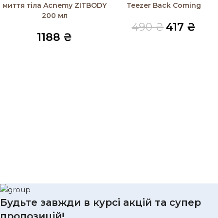
SOLD OUT
миття тіла Acnemy ZITBODY
Teezer Back Coming
200 мл
490
₴
417
₴
1188
₴
Будьте завжди в курсі акцій та супер
пропозицій!