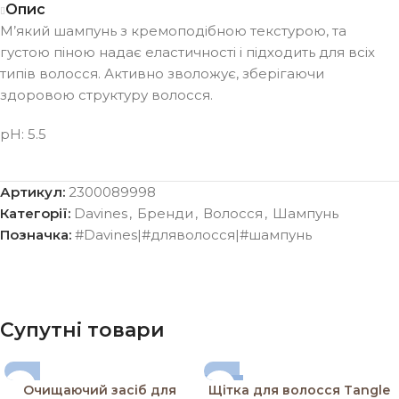
Опис
М’який шампунь з кремоподібною текстурою, та
густою піною надає еластичності і підходить для всіх
типів волосся. Активно зволожує, зберігаючи
здоровою структуру волосся.
рH: 5.5
Артикул:
2300089998
Категорії:
Davines
,
Бренди
,
Волосся
,
Шампунь
Позначка:
#Davines|#дляволосся|#шампунь
Супутні товари
-15%
Очищаючий засіб для
Щітка для волосся Tangle